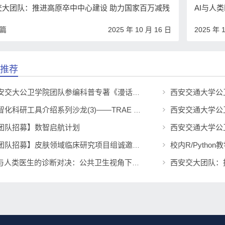
交大团队：推进高原卒中中心建设 助力国家百万减残
AI与人
一篇
2025 年 10 月 16 日
2025 年 
推荐
西安交大公卫学院团队参编科普专著《漫话临床研究——如何研发新药》正式出版
数智化科研工具介绍系列沙龙(3)——TRAE CN使用入门：功能介绍与操作指南
团队招募】数智启航计划
校内R/Pytho
【团队招募】皮肤领域临床研究项目组诚邀优秀研究生/本科生成员加入
AI与人类医生的诊断对决：公共卫生视角下的医学未来