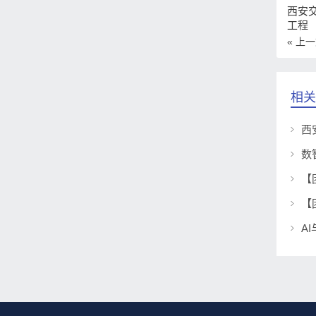
西安
工程
« 上
相关
【