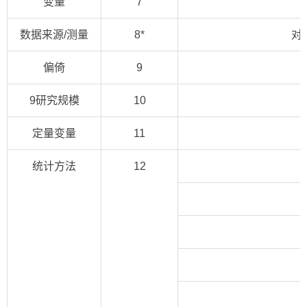
变量
7
数据来源/测量
8
*
对
偏倚
9
9研究规模
10
定量变量
11
统计方法
12